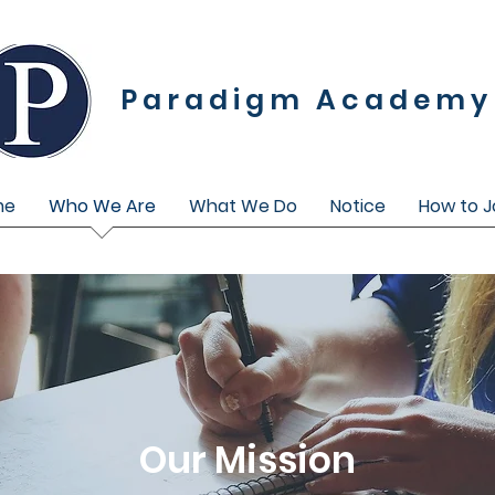
Paradigm Academy
me
Who We Are
What We Do
Notice
How to J
Our Mission