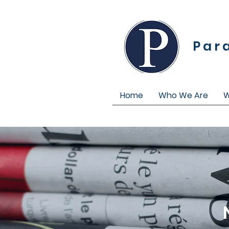
Par
Home
Who We Are
W